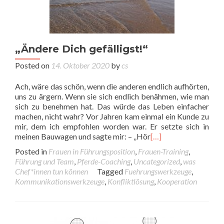
„Ändere Dich gefälligst!“
Posted on
14. Oktober 2020
by
cs
Ach, wäre das schön, wenn die anderen endlich aufhörten,
uns zu ärgern. Wenn sie sich endlich benähmen, wie man
sich zu benehmen hat. Das würde das Leben einfacher
machen, nicht wahr? Vor Jahren kam einmal ein Kunde zu
mir, dem ich empfohlen worden war. Er setzte sich in
meinen Bauwagen und sagte mir: – „Hör
[…]
Posted in
Frauen in Führungsposition
,
Frauen-Training
,
Führung und Team
,
Pferde-Coaching
,
Uncategorized
,
was
Chef*innen tun können
Tagged
Fuehrungswerkzeuge
,
Kommunikationswerkzeuge
,
Konfliktlösung
,
Kooperation