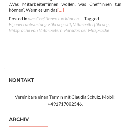
„Was Mitarbeiter*innen wollen, was Chef*innen tun
können“. Wenn es um das
[…]
Posted in
was Chef*innen tun können
Tagged
Eigenverantwortung
,
Führungsstil
,
Mitarbeiterführung
,
Mitsprache von Mitarbeitern
,
Paradox der Mitsprache
Posts navigation
KONTAKT
Vereinbare einen Termin mit Claudia Schulz. Mobil:
+491717882546.
ARCHIV